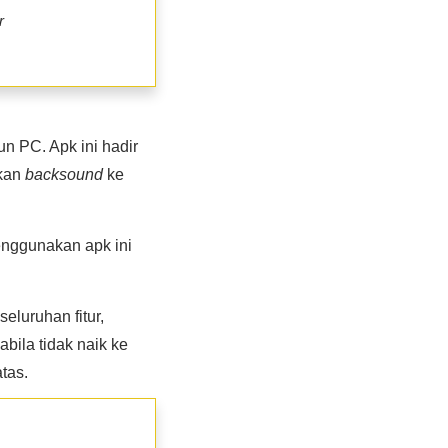
r
n PC. Apk ini hadir
mkan
backsound
ke
nggunakan apk ini
eluruhan fitur,
bila tidak naik ke
tas.