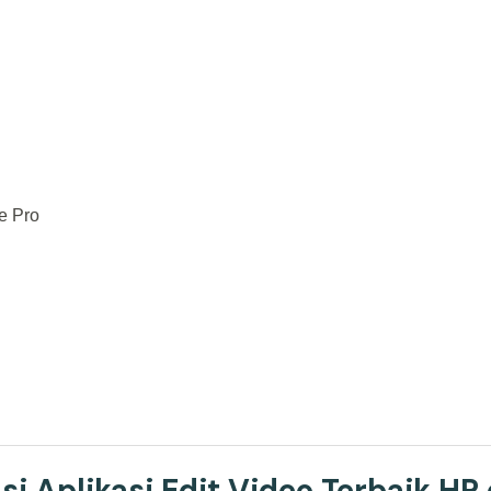
e Pro
i Aplikasi Edit Video Terbaik HP