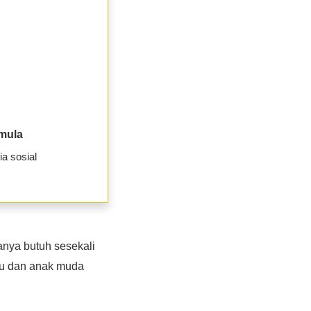
emula
a sosial
anya butuh sesekali
bu dan anak muda