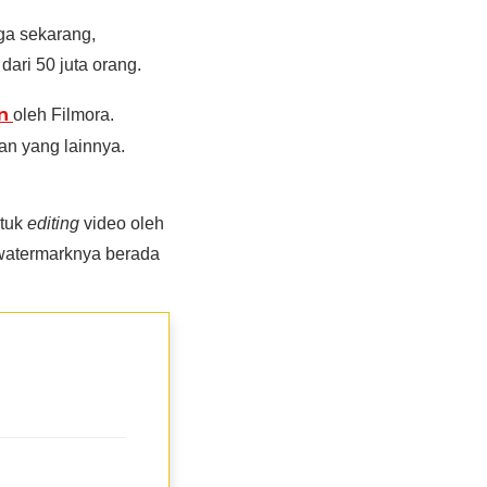
ga sekarang,
ari 50 juta orang.
an
oleh Filmora.
an yang lainnya.
ntuk
editing
video oleh
 watermarknya berada