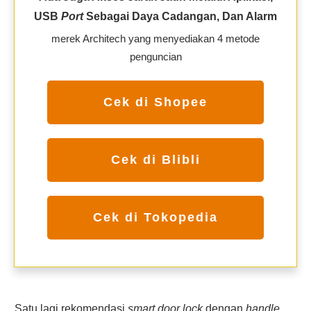
USB
Port
Sebagai Daya Cadangan, Dan Alarm
merek Architech yang menyediakan 4 metode
penguncian
Cek di Shopee
Cek di Blibli
Cek di Tokopedia
Satu lagi rekomendasi
smart door lock
dengan
handle