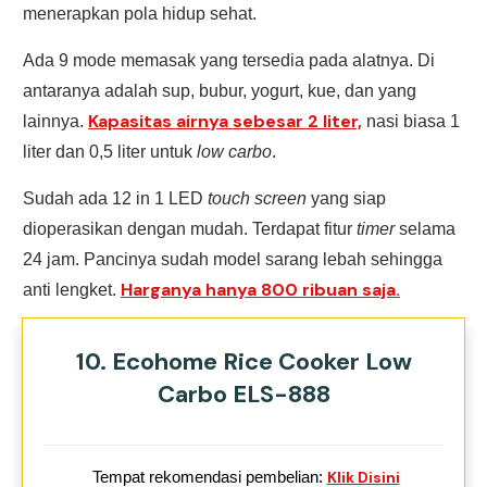
menerapkan pola hidup sehat.
Ada 9 mode memasak yang tersedia pada alatnya. Di
antaranya adalah sup, bubur, yogurt, kue, dan yang
Kapasitas airnya sebesar 2 liter,
lainnya.
nasi biasa 1
liter dan 0,5 liter untuk
low carbo
.
Sudah ada 12 in 1 LED
touch screen
yang siap
dioperasikan dengan mudah. Terdapat fitur
timer
selama
24 jam. Pancinya sudah model sarang lebah sehingga
Harganya hanya 800 ribuan saja.
anti lengket.
10. Ecohome Rice Cooker Low
Carbo ELS-888
Tempat rekomendasi pembelian:
Klik Disini