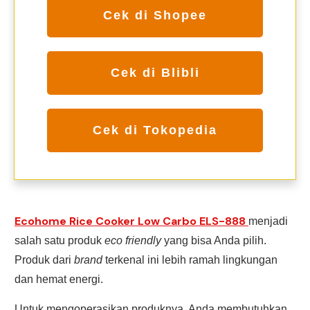
Cek di Shopee
Cek di Blibli
Cek di Tokopedia
Ecohome Rice Cooker Low Carbo ELS-888
menjadi
salah satu produk
eco friendly
yang bisa Anda pilih.
Produk dari
brand
terkenal ini lebih ramah lingkungan
dan hemat energi.
Untuk mengoperasikan produknya, Anda membutuhkan