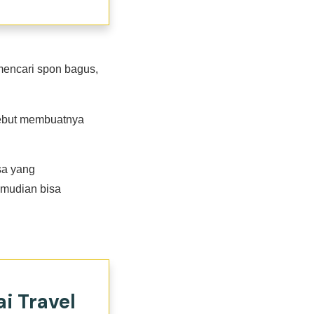
mencari spon bagus,
sebut membuatnya
a yang
mudian bisa
i Travel