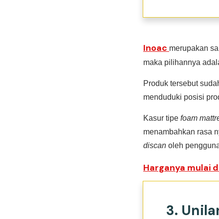
Inoac
merupakan sa
maka pilihannya ada
Produk tersebut suda
menduduki posisi prod
Kasur tipe
foam mattr
menambahkan rasa ny
discan
oleh pengguna
Harganya mulai da
3. Unil