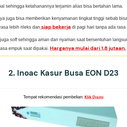
al sehingga ketahanannya terjamin alias bisa bertahan lama.
nya juga bisa memberikan kenyamanan tingkat tinggi sebab bisa
siap bekerja
rasa lebih rileks dan
di pagi hari tanpa ada rasa
 juga
soft
sehingga aman dan nyaman saat bersentuhan langsun
Harganya mulai dari 1,8 jutaan.
rasa empuk saat dipakai.
2. Inoac Kasur Busa EON D23
Tempat rekomendasi pembelian:
Klik Disini