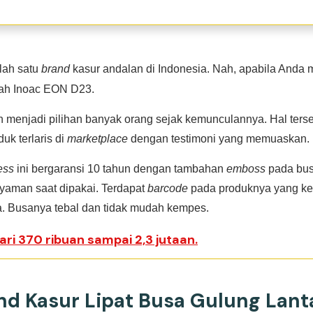
lah satu
brand
kasur andalan di Indonesia. Nah, apabila Anda 
lah Inoac EON D23.
h menjadi pilihan banyak orang sejak kemunculannya. Hal ter
uk terlaris di
marketplace
dengan testimoni yang memuaskan.
ess
ini bergaransi 10 tahun dengan tambahan
emboss
pada bus
aman saat dipakai. Terdapat
barcode
pada produknya yang ke
. Busanya tebal dan tidak mudah kempes.
ri 370 ribuan sampai 2,3 jutaan.
and Kasur Lipat Busa Gulung Lanta