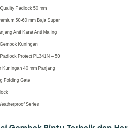
 Quality Padlock 50 mm
Premium 50-60 mm Baja Super
njang Anti Karat Anti Maling
al Gembok Kuningan
Padlock Protect PL341N – 50
der Kuningan 40 mm Panjang
g Folding Gate
lock
eatherproof Series
i Gembok Pintu Terbaik dan Ha