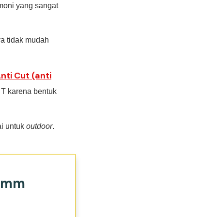
imoni yang sangat
ya tidak mudah
nti Cut (anti
i T karena bentuk
ai untuk
outdoor
.
0 mm