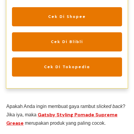
Cek Di Shopee
Cek Di Blibli
Cek Di Tokopedia
Apakah Anda ingin membuat gaya rambut
slicked
back
?
Gatsby Styling Pomade Supreme
Jika iya, maka
Grease
merupakan produk yang paling cocok.