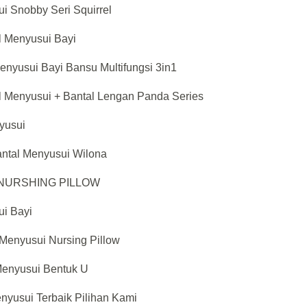
ui Snobby Seri Squirrel
l Menyusui Bayi
Menyusui Bayi Bansu Multifungsi 3in1
l Menyusui + Bantal Lengan Panda Series
nyusui
ntal Menyusui Wilona
ng NURSHING PILLOW
ui Bayi
 Menyusui Nursing Pillow
Menyusui Bentuk U
nyusui Terbaik Pilihan Kami