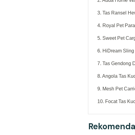
2. Adda Home Wat
3. Tas Ransel H
4. Royal Pet Par
5. Sweet Pet Car
6. HiDream Sling
7. Tas Gendong D
8. Angola Tas Ku
9. Mesh Pet Carr
10. Focat Tas Ku
Rekomendas