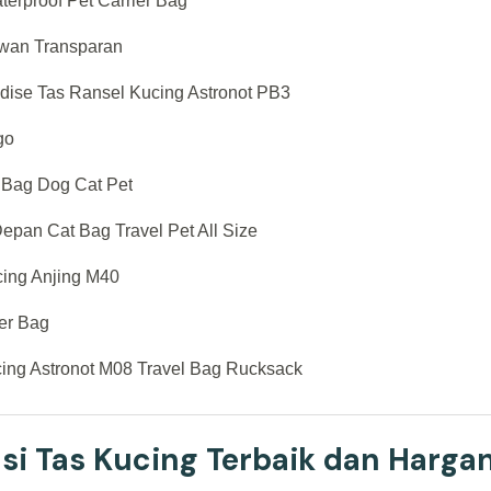
erproof Pet Carrier Bag
ewan Transparan
adise Tas Ransel Kucing Astronot PB3
go
 Bag Dog Cat Pet
epan Cat Bag Travel Pet All Size
cing Anjing M40
ier Bag
cing Astronot M08 Travel Bag Rucksack
i Tas Kucing Terbaik dan Harga