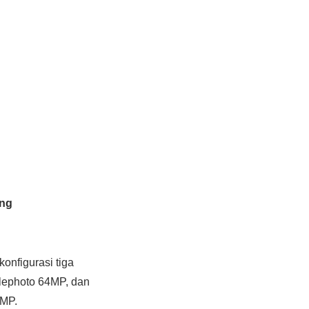
ang
nfigurasi tiga
elephoto 64MP, dan
2MP.