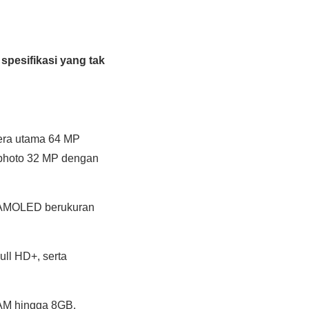
pesifikasi yang tak
era utama 64 MP
lephoto 32 MP dengan
r AMOLED berukuran
ull HD+, serta
AM hingga 8GB.