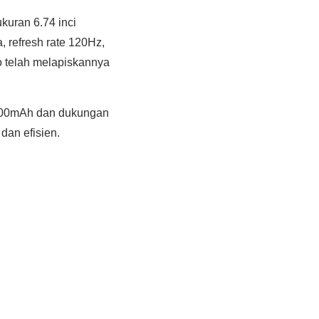
uran 6.74 inci
, refresh rate 120Hz,
o telah melapiskannya
 4700mAh dan dukungan
an efisien.