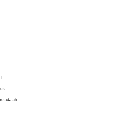
ul
cus
ro adalah