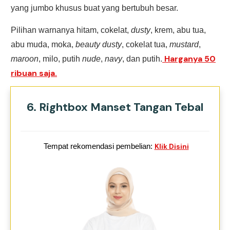
yang jumbo khusus buat yang bertubuh besar.
Pilihan warnanya hitam, cokelat,
dusty
, krem, abu tua,
abu muda, moka,
beauty dusty
, cokelat tua,
mustard
,
Harganya 50
maroon
, milo, putih
nude
,
navy
, dan putih.
ribuan saja.
6. Rightbox Manset Tangan Tebal
Tempat rekomendasi pembelian:
Klik Disini